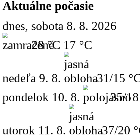
Aktuálne počasie
dnes, sobota 8. 8. 2026
28 °C
17 °C
nedeľa
9. 8.
31/15 °
pondelok
10. 8.
35/18
utorok
11. 8.
37/20 