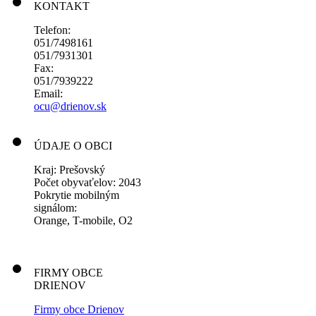
KONTAKT
Telefon:
051/7498161
051/7931301
Fax:
051/7939222
Email:
ocu@drienov.sk
ÚDAJE O OBCI
Kraj: Prešovský
Počet obyvaťelov: 2043
Pokrytie mobilným
signálom:
Orange, T-mobile, O2
FIRMY OBCE
DRIENOV
Firmy obce Drienov